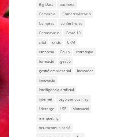
Big Data
business
Comercial
Comercialització
Compres
conferències
Coronavirus
Covid-19
crisi
crisis
CRM
empresa
Equip
estratègia
formació
gestió
gestió empresarial
Indicador
innovació
Intel·ligència artificial
internet
Lego Serious Play
lideratge
LSP
Motivació
màrqueting
neurocomunicació