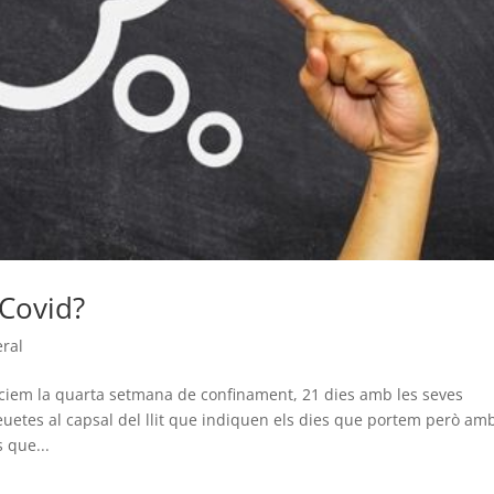
Covid?
ral
em la quarta setmana de confinament, 21 dies amb les seves
reuetes al capsal del llit que indiquen els dies que portem però am
 que...