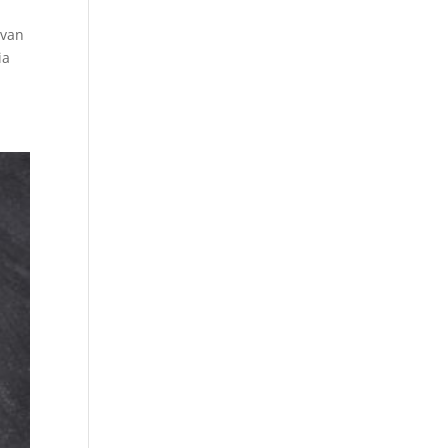
 van
ia