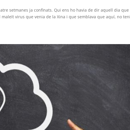
 setmanes ja confinats. Qui ens ho havia de dir aquell dia que
l maleït virus que venia de la Xina i que semblava que aquí, no ten