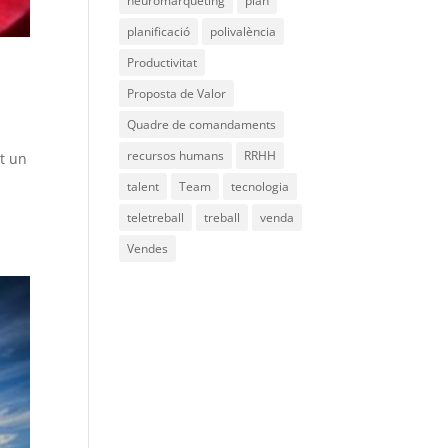
neuromàrqueting
plan
planificació
polivalència
Productivitat
Proposta de Valor
Quadre de comandaments
recursos humans
RRHH
t un
talent
Team
tecnologia
teletreball
treball
venda
Vendes