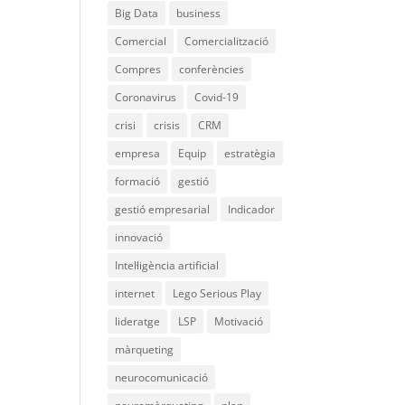
Big Data
business
Comercial
Comercialització
Compres
conferències
Coronavirus
Covid-19
crisi
crisis
CRM
empresa
Equip
estratègia
formació
gestió
gestió empresarial
Indicador
innovació
Intel·ligència artificial
internet
Lego Serious Play
lideratge
LSP
Motivació
màrqueting
neurocomunicació