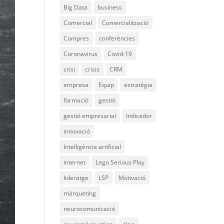
Big Data
business
Comercial
Comercialització
Compres
conferències
Coronavirus
Covid-19
crisi
crisis
CRM
empresa
Equip
estratègia
formació
gestió
gestió empresarial
Indicador
innovació
Intel·ligència artificial
internet
Lego Serious Play
lideratge
LSP
Motivació
màrqueting
neurocomunicació