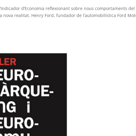
 l’Indicador d’Economia reflexionant sobre nous comportaments del
nova realitat. Henry Ford, fundador de l’automobilística Ford Mot