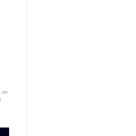
, un
s