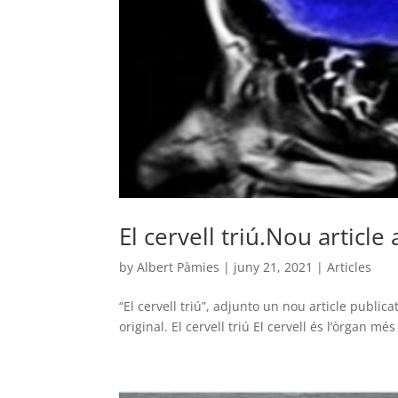
El cervell triú.Nou article 
by
Albert Pàmies
|
juny 21, 2021
|
Articles
“El cervell triú”, adjunto un nou article publica
original. El cervell triú El cervell és l’òrgan 