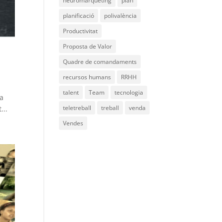
neuromàrqueting
plan
planificació
polivalència
Productivitat
Proposta de Valor
Quadre de comandaments
recursos humans
RRHH
talent
Team
tecnologia
ia
teletreball
treball
venda
...
Vendes