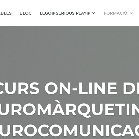
BLES
BLOG
LEGO® SERIOUS PLAY®
FORMACIÓ
CURS ON-LINE D
UROMÀRQUETIN
UROCOMUNICA