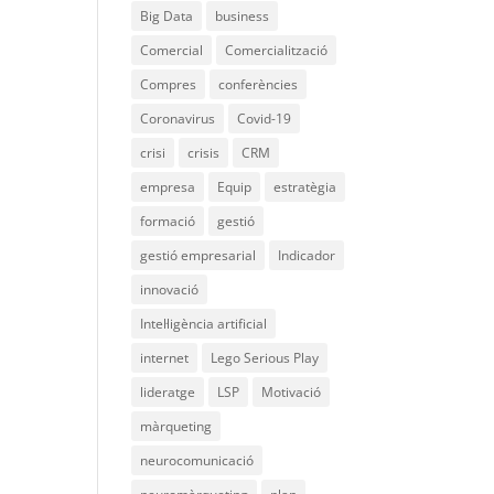
Big Data
business
Comercial
Comercialització
Compres
conferències
Coronavirus
Covid-19
crisi
crisis
CRM
empresa
Equip
estratègia
formació
gestió
gestió empresarial
Indicador
innovació
Intel·ligència artificial
internet
Lego Serious Play
lideratge
LSP
Motivació
màrqueting
neurocomunicació