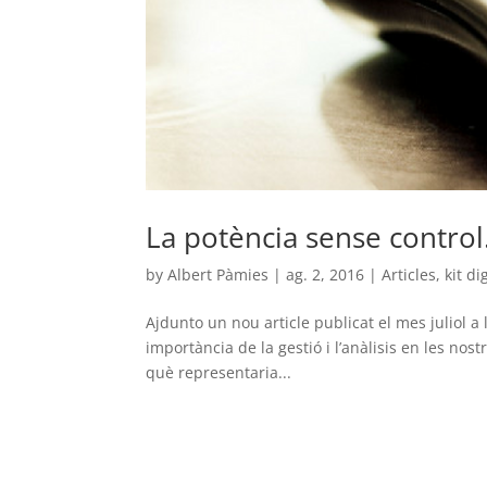
La potència sense control.
by
Albert Pàmies
|
ag. 2, 2016
|
Articles
,
kit di
Ajdunto un nou article publicat el mes juliol a 
importància de la gestió i l’anàlisis en les no
què representaria...