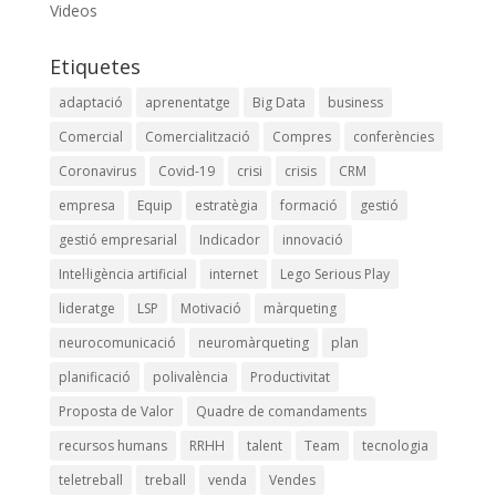
Videos
Etiquetes
adaptació
aprenentatge
Big Data
business
Comercial
Comercialització
Compres
conferències
Coronavirus
Covid-19
crisi
crisis
CRM
empresa
Equip
estratègia
formació
gestió
gestió empresarial
Indicador
innovació
Intel·ligència artificial
internet
Lego Serious Play
lideratge
LSP
Motivació
màrqueting
neurocomunicació
neuromàrqueting
plan
planificació
polivalència
Productivitat
Proposta de Valor
Quadre de comandaments
recursos humans
RRHH
talent
Team
tecnologia
teletreball
treball
venda
Vendes