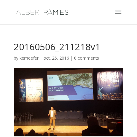
20160506_211218v1
by
kemdefer
|
oct. 26, 2016
|
0 comments