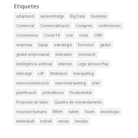
Etiquetes
adaptació
aprenentatge
Big Data
business
Comercial
Comercialització
Compres
conferències
Coronavirus
Covid-19
crisi
crisis
CRM
empresa
Equip
estratègia
formació
gestió
gestió empresarial
Indicador
innovació
Intel·ligència artificial
internet
Lego Serious Play
lideratge
LSP
Motivació
màrqueting
neurocomunicació
neuromàrqueting
plan
planificació
polivalència
Productivitat
Proposta de Valor
Quadre de comandaments
recursos humans
RRHH
talent
Team
tecnologia
teletreball
treball
venda
Vendes