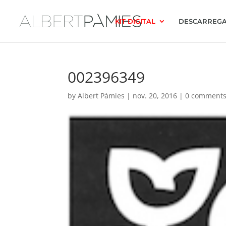
KIT DIGITAL
DESCARREGA
002396349
by
Albert Pàmies
|
nov. 20, 2016
|
0 comment