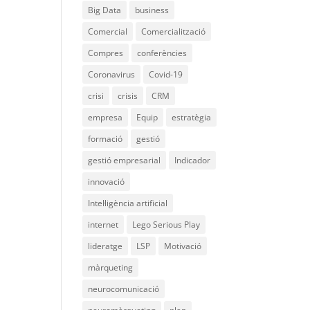
Big Data
business
Comercial
Comercialització
Compres
conferències
Coronavirus
Covid-19
crisi
crisis
CRM
empresa
Equip
estratègia
formació
gestió
gestió empresarial
Indicador
innovació
Intel·ligència artificial
internet
Lego Serious Play
lideratge
LSP
Motivació
màrqueting
neurocomunicació