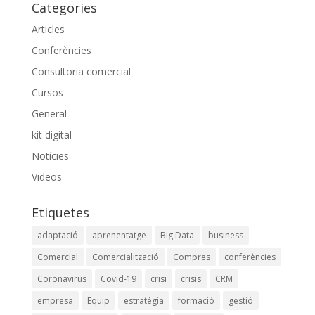
Categories
Articles
Conferències
Consultoria comercial
Cursos
General
kit digital
Notícies
Videos
Etiquetes
adaptació
aprenentatge
Big Data
business
Comercial
Comercialització
Compres
conferències
Coronavirus
Covid-19
crisi
crisis
CRM
empresa
Equip
estratègia
formació
gestió