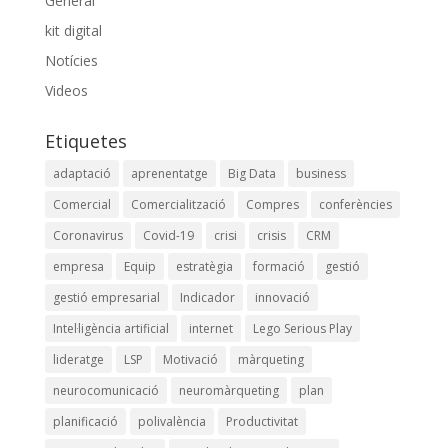
General
kit digital
Notícies
Videos
Etiquetes
adaptació
aprenentatge
Big Data
business
Comercial
Comercialització
Compres
conferències
Coronavirus
Covid-19
crisi
crisis
CRM
empresa
Equip
estratègia
formació
gestió
gestió empresarial
Indicador
innovació
Intel·ligència artificial
internet
Lego Serious Play
lideratge
LSP
Motivació
màrqueting
neurocomunicació
neuromàrqueting
plan
planificació
polivalència
Productivitat