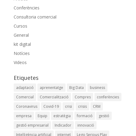
Conferències
Consultoria comercial
Cursos
General
kit digital
Notícies
Videos
Etiquetes
adaptació
aprenentatge
Big Data
business
Comercial
Comercialització
Compres
conferències
Coronavirus
Covid-19
crisi
crisis
CRM
empresa
Equip
estratègia
formació
gestió
gestió empresarial
Indicador
innovació
Intel·ligència artificial
internet
Lego Serious Play