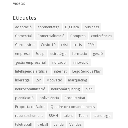
Videos
Etiquetes
adaptació
aprenentatge
Big Data
business
Comercial
Comercialització
Compres
conferències
Coronavirus
Covid-19
crisi
crisis
CRM
empresa
Equip
estratègia
formació
gestió
gestió empresarial
Indicador
innovació
Intel·ligència artificial
internet
Lego Serious Play
lideratge
LSP
Motivació
màrqueting
neurocomunicació
neuromàrqueting
plan
planificació
polivalència
Productivitat
Proposta de Valor
Quadre de comandaments
recursos humans
RRHH
talent
Team
tecnologia
teletreball
treball
venda
Vendes