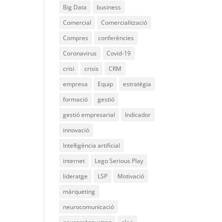
Big Data
business
Comercial
Comercialització
Compres
conferències
Coronavirus
Covid-19
crisi
crisis
CRM
empresa
Equip
estratègia
formació
gestió
gestió empresarial
Indicador
innovació
Intel·ligència artificial
internet
Lego Serious Play
lideratge
LSP
Motivació
màrqueting
neurocomunicació