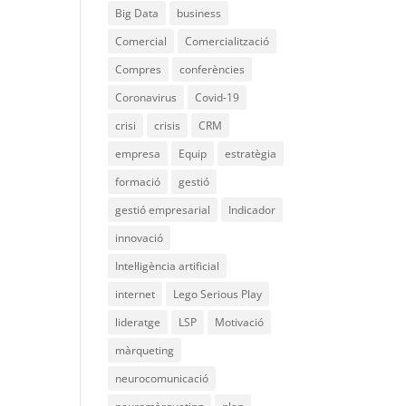
Big Data
business
Comercial
Comercialització
Compres
conferències
Coronavirus
Covid-19
crisi
crisis
CRM
empresa
Equip
estratègia
formació
gestió
gestió empresarial
Indicador
innovació
Intel·ligència artificial
internet
Lego Serious Play
lideratge
LSP
Motivació
màrqueting
neurocomunicació