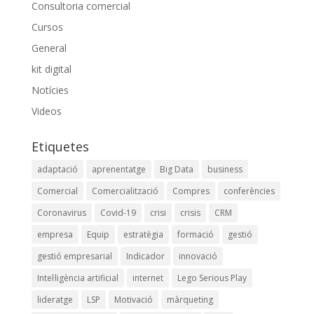
Consultoria comercial
Cursos
General
kit digital
Notícies
Videos
Etiquetes
adaptació
aprenentatge
Big Data
business
Comercial
Comercialització
Compres
conferències
Coronavirus
Covid-19
crisi
crisis
CRM
empresa
Equip
estratègia
formació
gestió
gestió empresarial
Indicador
innovació
Intel·ligència artificial
internet
Lego Serious Play
lideratge
LSP
Motivació
màrqueting