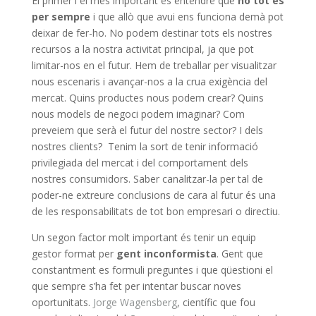
El primer i el més important és entendre que
no tot és
per sempre
i que allò que avui ens funciona demà pot
deixar de fer-ho. No podem destinar tots els nostres
recursos a la nostra activitat principal, ja que pot
limitar-nos en el futur. Hem de treballar per visualitzar
nous escenaris i avançar-nos a la crua exigència del
mercat. Quins productes nous podem crear? Quins
nous models de negoci podem imaginar? Com
preveiem que serà el futur del nostre sector? I dels
nostres clients? Tenim la sort de tenir informació
privilegiada del mercat i del comportament dels
nostres consumidors. Saber canalitzar-la per tal de
poder-ne extreure conclusions de cara al futur és una
de les responsabilitats de tot bon empresari o directiu.
Un segon factor molt important és tenir un equip
gestor format per
gent inconformista
. Gent que
constantment es formuli preguntes i que qüestioni el
que sempre s’ha fet per intentar buscar noves
oportunitats.
Jorge Wagensberg
, científic que fou