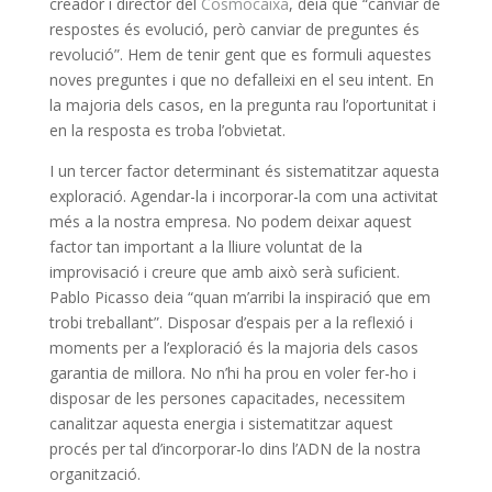
creador i director del
Cosmocaixa
, deia que “canviar de
respostes és evolució, però canviar de preguntes és
revolució”. Hem de tenir gent que es formuli aquestes
noves preguntes i que no defalleixi en el seu intent. En
la majoria dels casos, en la pregunta rau l’oportunitat i
en la resposta es troba l’obvietat.
I un tercer factor determinant és sistematitzar aquesta
exploració. Agendar-la i incorporar-la com una activitat
més a la nostra empresa. No podem deixar aquest
factor tan important a la lliure voluntat de la
improvisació i creure que amb això serà suficient.
Pablo Picasso deia “quan m’arribi la inspiració que em
trobi treballant”. Disposar d’espais per a la reflexió i
moments per a l’exploració és la majoria dels casos
garantia de millora. No n’hi ha prou en voler fer-ho i
disposar de les persones capacitades, necessitem
canalitzar aquesta energia i sistematitzar aquest
procés per tal d’incorporar-lo dins l’ADN de la nostra
organització.