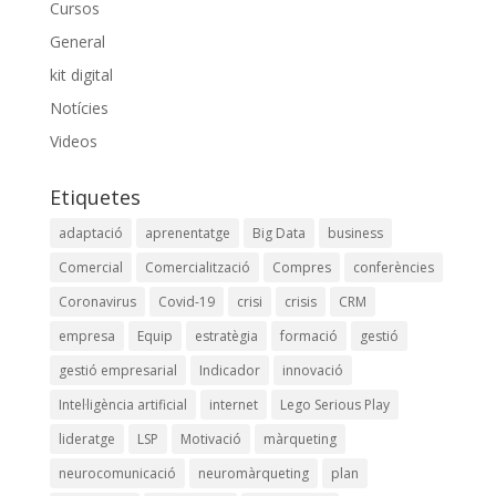
Cursos
General
kit digital
Notícies
Videos
Etiquetes
adaptació
aprenentatge
Big Data
business
Comercial
Comercialització
Compres
conferències
Coronavirus
Covid-19
crisi
crisis
CRM
empresa
Equip
estratègia
formació
gestió
gestió empresarial
Indicador
innovació
Intel·ligència artificial
internet
Lego Serious Play
lideratge
LSP
Motivació
màrqueting
neurocomunicació
neuromàrqueting
plan